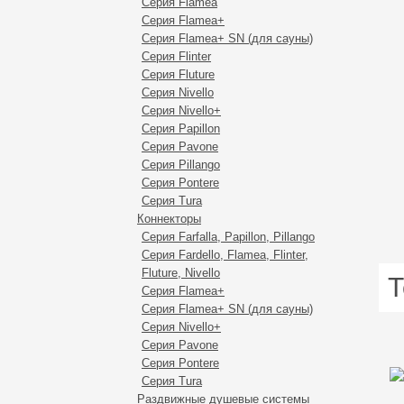
Серия Flamea
Серия Flamea+
Серия Flamea+ SN (для сауны)
Серия Flinter
Серия Fluture
Серия Nivello
Серия Nivello+
Серия Papillon
Серия Pavone
Серия Pillango
Серия Pontere
Серия Tura
Коннекторы
Серия Farfalla, Papillon, Pillango
Серия Fardello, Flamea, Flinter,
Fluture, Nivello
Т
Серия Flаmea+
Серия Flamea+ SN (для сауны)
Серия Nivello+
Cерия Pavone
Серия Pontere
Серия Tura
Раздвижные душевые системы