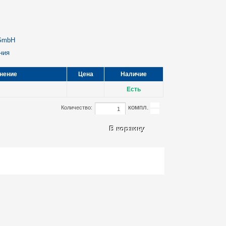
 GmbH
ния
нение
Цена
Наличие
Есть
компл.
Количество: