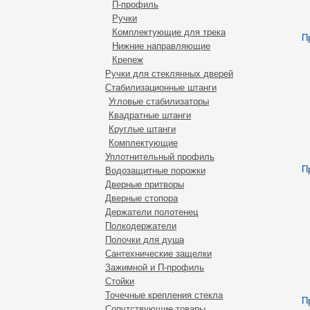
П-профиль
Ручки
Комплектующие для трека
П
Нижние направляющие
Крепеж
Ручки для стеклянных дверей
Стабилизационные штанги
Угловые стабилизаторы
Квадратные штанги
Круглые штанги
Комплектующие
Уплотнительный профиль
П
Водозащитные порожки
Дверные притворы
Дверные стопора
Держатели полотенец
Полкодержатели
Полочки для душа
Сантехнические защелки
Зажимной и П-профиль
Стойки
Точечные крепления стекла
П
Сопутствующие товары