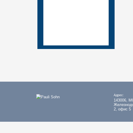
подробнее...
Адрес:
143006, МО
Железнодо
2, офис 5