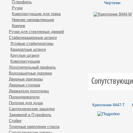
П-профиль
Чертежи
Ручки
Комплектующие для трека
Нижние направляющие
Крепеж
Ручки для стеклянных дверей
Стабилизационные штанги
Угловые стабилизаторы
Квадратные штанги
Круглые штанги
Комплектующие
Уплотнительный профиль
Водозащитные порожки
Дверные притворы
Сопутствующи
Дверные стопора
Держатели полотенец
Полкодержатели
Полочки для душа
Крепление 8447-Т
Сантехнические защелки
Зажимной и П-профиль
Стойки
Точечные крепления стекла
Сопутствующие товары