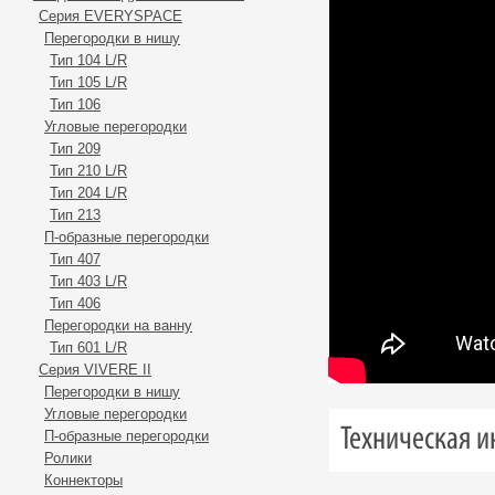
Серия EVERYSPACE
Перегорoдки в нишу
Тип 104 L/R
Тип 105 L/R
Тип 106
Углoвые перегородки
Тип 209
Тип 210 L/R
Тип 204 L/R
Тип 213
П-образные перегорoдки
Тип 407
Тип 403 L/R
Тип 406
Перегородки на ванну
Тип 601 L/R
Серия VIVERE II
Перегородки в нишу
Угловые перегородки
Техническая 
П-образные перегородки
Ролики
Коннекторы