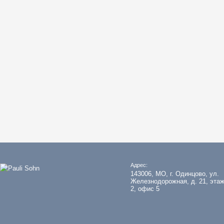
Адрес:
143006, МО, г. Одинцово, ул.
Железнодорожная, д. 21, эта
2, офис 5