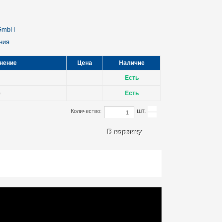
 GmbH
ния
нение
Цена
Наличие
Есть
)
Есть
шт.
Количество: