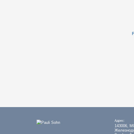
Р
подробнее...
Адрес:
143006, МО
Железнодо