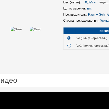
Вес (нетто):
0,825 кг
eще...
Ед. измерения:
шт.
Производитель:
Pauli + Sohn
Страна происхождения:
Герма
Испол
VA (шлиф.нерж.сталь)
VA1 (полир.нерж.сталь
идео