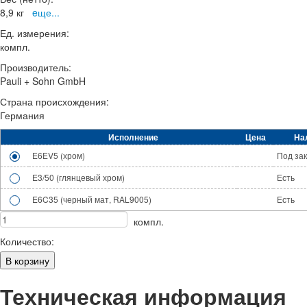
8,9 кг
eще...
Ед. измерения:
компл.
Производитель:
Pauli + Sohn GmbH
Страна происхождения:
Германия
Исполнение
Цена
На
E6EV5 (хром)
Под за
E3/50 (глянцевый хром)
Есть
E6C35 (черный мат, RAL9005)
Есть
компл.
Количество:
Техническая информация